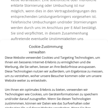
erklärte Stornierung oder Umbuchung ist nur
möglich, wenn dies in den Vertragsbedingungen des
entsprechenden Leistungserbringers vorgesehen ist.
Telefonische Umbuchungen und/oder Stornierungen
werden durch uns im Anschluss per E-Mail bestätigt.
Sie sind verpflichtet, in diesem Zusammenhang
auftretende eventuelle Unstimmigkeiten uns
unverzüglich mitzuteilen.
Cookie-Zustimmung
6.3. Wir erheben in der Regel keine eigenen
verwalten
Servicegebühren oder Bearbeitungsentgelte für
Diese Website verwendet Cookies und Targeting Technologien, um
Rücktritt / Umbuchung und /oder Stornierung. Wenn
Ihnen ein besseres Internet-Erlebnis zu ermöglichen und die
wir Servicegebühren oder Bearbeitungsentgelte
Werbung, die Sie sehen, besser an Ihre Bedürfnisse anzupassen.
Diese Technologien nutzen wir außerdem, um Ergebnisse zu messen,
erheben, informieren wir sie vor der Buchung
um zu verstehen, woher unsere Besucher kommen oder um unsere
darüber. Generell ausgenommen hiervon ist der
Website weiter zu entwickeln.
Rücktritt / die Umbuchung und /oder die Stornierung
von nicht im Zusammenhang mit einer Pauschalreise
Um Ihnen ein optimales Erlebnis zu bieten, verwenden wir
gebuchten Flugbeförderungsleistungen („Nur-Flug-
Technologien wie Cookies, um Geräteinformationen zu speichern
und/oder darauf zuzugreifen. Wenn Sie diesen Technologien
Buchung“). Hier erheben wir ggfs. eigene
zustimmmen, können wir Daten wie das Surfverhalten oder
Servicegebühren oder Bearbeitungsentgelte (siehe
eindeutige IDs auf dieser Website verarbeiten. Wenn Sie ihre