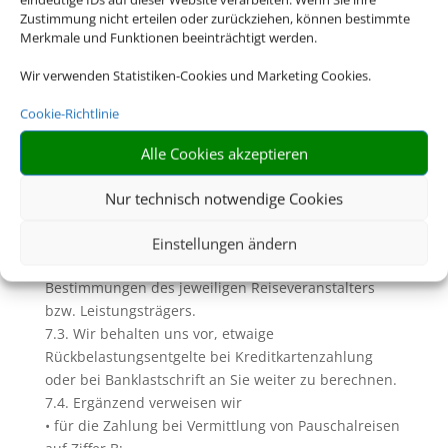
dazu Ziffer D. dieser AGB)
Zustimmung nicht erteilen oder zurückziehen, können bestimmte
7. Zahlungen und Inkasso
Merkmale und Funktionen beeinträchtigt werden.
7.1. Soweit wir (Reise-) Leistungen in Gestalt einer
Wir verwenden Statistiken-Cookies und Marketing Cookies.
Pauschalreise, verbundenen Reiseleistung oder
Einzelleistung in Rechnung stellen und
Cookie-Richtlinie
diesbezügliche Zahlungen einziehen, geschieht dies
im Namen und für Rechnung des jeweiligen
Alle Cookies akzeptieren
Veranstalters bzw. des Leistungsträgers. Unberührt
bleiben davon die Rechte zur Einziehung uns
Nur technisch notwendige Cookies
zustehender Serviceentgelte.
7.2. Die Zahlungsfristen und sonstigen
Einstellungen ändern
Zahlungsbedingungen richten sich nach den
Bestimmungen des jeweiligen Reiseveranstalters
bzw. Leistungsträgers.
7.3. Wir behalten uns vor, etwaige
Rückbelastungsentgelte bei Kreditkartenzahlung
oder bei Banklastschrift an Sie weiter zu berechnen.
7.4. Ergänzend verweisen wir
• für die Zahlung bei Vermittlung von Pauschalreisen